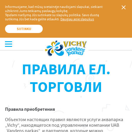
Informuojame, kad mūsų svetainėje naudojami slapukai, siekiant
užtikrinti Jums teikiamų paslaugų kokybę.
Tęsdami naršymą Jūs sutinkate su slapukų politika. Savo duotą
sutikimą Jūs bet kada galite atšaukti.
Daugiau apie slapukus
SUTINKU
ПРАВИЛА EЛ.
ТОРГОВЛИ
Правила приобретения
Объектом настоящих правил являются услуги аквапарка
„Vichy“, находящегося под управлением компании UAB
„Vandens parkas“, и партнеров, которые можно