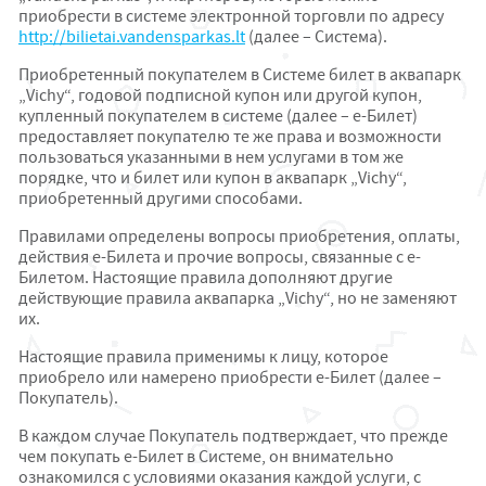
приобрести в системе электронной торговли по адресу
http://bilietai.vandensparkas.lt
(далее – Система).
Приобретенный покупателем в Системе билет в аквапарк
„Vichy“,
годовой подписной купон или другой купон,
купленный покупателем в системе
(далее – e-Билет)
предоставляет покупателю те же права и возможности
пользоваться указанными в нем услугами в том же
порядке, что и билет или купон в аквапарк „Vichy“,
приобретенный другими способами.
Правилами определены вопросы приобретения, оплаты,
действия e-Билета и прочие вопросы, связанные с e-
Билетом. Настоящие правила дополняют другие
действующие правила аквапарка „Vichy“, но не заменяют
их.
Настоящие правила применимы к лицу, которое
приобрело или намерено приобрести е-Билет (далее –
Покупатель).
В каждом случае Покупатель подтверждает, что прежде
чем покупать е-Билет в Системе, он внимательно
ознакомился с условиями оказания каждой услуги, с