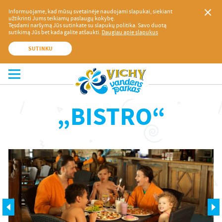
Informuojame, kad mūsų svetainėje naudojami slapukai, siekiant
užtikrinti Jums teikiamų paslaugų kokybę.
Tęsdami naršymą Jūs sutinkate su slapukų politika. Savo duotą
sutikimą Jūs bet kada galite atšaukti.
Daugiau apie slapukus
SUTINKU
„BISTRO“