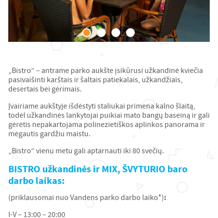
„Bistro“ – antrame parko aukšte įsikūrusi užkandinė kviečia
pasivaišinti karštais ir šaltais patiekalais, užkandžiais,
desertais bei gėrimais.
Įvairiame aukštyje išdėstyti staliukai primena kalno šlaitą,
todėl užkandinės lankytojai puikiai mato bangų baseiną ir gali
gėrėtis nepakartojama polinezietiškos aplinkos panorama ir
mėgautis gardžiu maistu.
„Bistro“ vienu metu gali aptarnauti iki 80 svečių.
BISTRO užkandinės ir MIX, ŠVYTURIO baro
darbo laikas:
:
(priklausomai nuo Vandens parko darbo laiko*)
I-V – 13:00 – 20:00