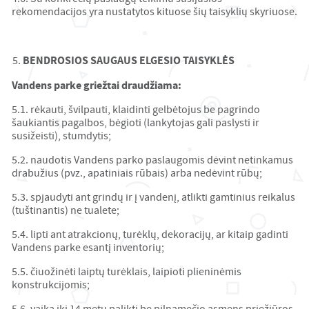
rekomendacijos yra nustatytos kituose šių taisyklių skyriuose.
BENDROSIOS SAUGAUS ELGESIO TAISYKLĖS
Vandens parke griežtai draudžiama:
5.1. rėkauti, švilpauti, klaidinti gelbėtojus be pagrindo
šaukiantis pagalbos, bėgioti (lankytojas gali paslysti ir
susižeisti), stumdytis;
5.2. naudotis Vandens parko paslaugomis dėvint netinkamus
drabužius (pvz., apatiniais rūbais) arba nedėvint rūbų;
5.3. spjaudyti ant grindų ir į vandenį, atlikti gamtinius reikalus
(tuštinantis) ne tualete;
5.4. lipti ant atrakcionų, turėklų, dekoracijų, ar kitaip gadinti
Vandens parke esantį inventorių;
5.5. čiuožinėti laiptų turėklais, laipioti plieninėmis
konstrukcijomis;