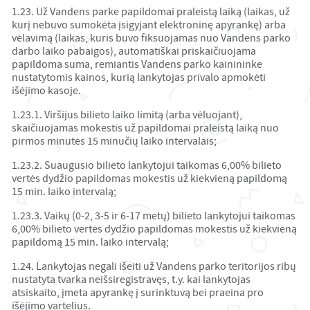
1.23. Už Vandens parke papildomai praleistą laiką (laikas, už
kurį nebuvo sumokėta įsigyjant elektroninę apyrankę) arba
vėlavimą (laikas, kuris buvo fiksuojamas nuo Vandens parko
darbo laiko pabaigos), automatiškai priskaičiuojama
papildoma suma, remiantis Vandens parko kainininke
nustatytomis kainos, kurią lankytojas privalo apmokėti
išėjimo kasoje.
1.23.1. Viršijus bilieto laiko limitą (arba vėluojant),
skaičiuojamas mokestis už papildomai praleistą laiką nuo
pirmos minutės 15 minučių laiko intervalais;
1.23.2. Suaugusio bilieto lankytojui taikomas 6,00% bilieto
vertės dydžio papildomas mokestis už kiekvieną papildomą
15 min. laiko intervalą;
1.23.3. Vaikų (0-2, 3-5 ir 6-17 metų) bilieto lankytojui taikomas
6,00% bilieto vertės dydžio papildomas mokestis už kiekvieną
papildomą 15 min. laiko intervalą;
1.24. Lankytojas negali išeiti už Vandens parko teritorijos ribų
nustatyta tvarka neišsiregistravęs, t.y. kai lankytojas
atsiskaito, įmeta apyrankę į surinktuvą bei praeina pro
išėjimo vartelius.