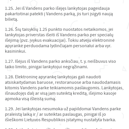
1.25. Jei iš Vandens parko išėjęs lankytojas pageidauja
pakartotinai patekti į Vandens parką, jis turi įsigyti naują
bilietą.
1.26. Šių taisyklių 1.25 punkto nuostatos netaikomos, jei
lankytojas priverstas išeiti iš Vandens parko per specialų
išėjimą (pvz. įvykus evakuacijai). Tokiu atveju elektroninė
apyrankė perduodama lydinčiajam personalui arba vyr.
kasininkui.
1.27. Išėjus iš Vandens parko anksčiau, t. y. neišbuvus viso
laiko limito, pinigai lankytojui negrąžinami.
1.28. Elektroninę apyrankę lankytojas gali naudoti
atsiskaitydamas baruose, restoranuose arba naudodamasis
kitomis Vandens parke teikiamomis paslaugomis. Lankytojas,
išnaudojęs dalį ar visą jam suteiktą kreditą, išėjimo kasoje
apmoka visą išleistą sumą.
1.29. Jei lankytojas nesumoka už papildomai Vandens parke
praleistą laiką ir / ar suteiktas paslaugas, pinigai iš jo
išieškomi Lietuvos Respublikos įstatymų nustatyta tvarka.