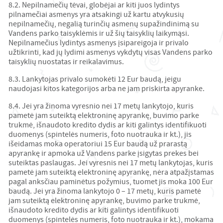
8.2. Nepilnamečių tėvai, globėjai ar kiti juos lydintys
pilnamečiai asmenys yra atsakingi už kartu atvykusių
nepilnamečių, negalią turinčių asmenų supažindinimą su
Vandens parko taisyklėmis ir už šių taisyklių laikymąsi.
Nepilnamečius lydintys asmenys įsipareigoja ir privalo
užtikrinti, kad jų lydimi asmenys vykdytų visas Vandens parko
taisyklių nuostatas ir reikalavimus.
8.3. Lankytojas privalo sumokėti 12 Eur baudą, jeigu
naudojasi kitos kategorijos arba ne jam priskirta apyranke.
8.4. Jei yra žinoma vyresnio nei 17 metų lankytojo, kuris
pametė jam suteiktą elektroninę apyrankę, buvimo parke
trukmė, išnaudoto kredito dydis ar kiti galintys identifikuoti
duomenys (spintelės numeris, foto nuotrauka ir kt.), jis
išeidamas moka operatoriui 15 Eur baudą už prarastą
apyrankę ir apmoka už Vandens parke įsigytas prekes bei
suteiktas paslaugas. Jei vyresnis nei 17 metų lankytojas, kuris
pametė jam suteiktą elektroninę apyrankę, nėra atpažįstamas
pagal anksčiau paminėtus požymius, tuomet jis moka 100 Eur
baudą. Jei yra žinoma lankytojo 0 – 17 metų, kuris pametė
jam suteiktą elektroninę apyrankę, buvimo parke trukmė,
išnaudoto kredito dydis ar kiti galintys identifikuoti
duomenys (spintelės numeris, foto nuotrauka ir kt.), mokama