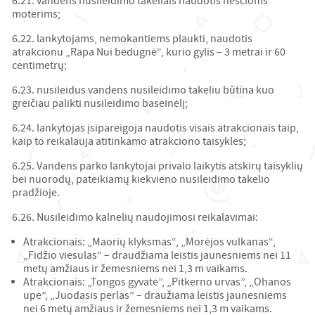
6.21. vandens nusileidimo takeliais naudotis nėščioms
moterims;
6.22. lankytojams, nemokantiems plaukti, naudotis
atrakcionu „Rapa Nui bedugnė“, kurio gylis – 3 metrai ir 60
centimetrų;
6.23. nusileidus vandens nusileidimo takeliu būtina kuo
greičiau palikti nusileidimo baseinėlį;
6.24. lankytojas įsipareigoja naudotis visais atrakcionais taip,
kaip to reikalauja atitinkamo atrakciono taisyklės;
6.25. Vandens parko lankytojai privalo laikytis atskirų taisyklių
bei nuorodų, pateikiamų kiekvieno nusileidimo takelio
pradžioje.
6.26. Nusileidimo kalnelių naudojimosi reikalavimai:
Atrakcionais: „Maorių klyksmas“, „Morėjos vulkanas“,
„Fidžio viesulas“ – draudžiama leistis jaunesniems nei 11
metų amžiaus ir žemesniems nei 1,3 m vaikams.
Atrakcionais: „Tongos gyvatė”, „Pitkerno urvas”, „Ohanos
upė”, „Juodasis perlas” – draužiama leistis jaunesniems
nei 6 metų amžiaus ir žemesniems nei 1,3 m vaikams.