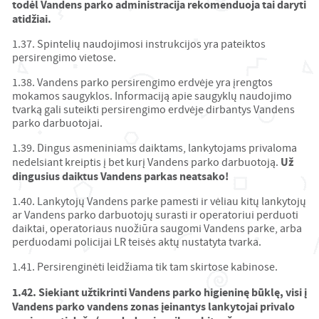
todėl Vandens parko administracija rekomenduoja tai daryti
atidžiai.
1.37. Spintelių naudojimosi instrukcijos yra pateiktos
persirengimo vietose.
1.38. Vandens parko persirengimo erdvėje yra įrengtos
mokamos saugyklos. Informaciją apie saugyklų naudojimo
tvarką gali suteikti persirengimo erdvėje dirbantys Vandens
parko darbuotojai.
1.39. Dingus asmeniniams daiktams, lankytojams privaloma
Už
nedelsiant kreiptis į bet kurį Vandens parko darbuotoją.
dingusius daiktus Vandens parkas neatsako!
1.40. Lankytojų Vandens parke pamesti ir vėliau kitų lankytojų
ar Vandens parko darbuotojų surasti ir operatoriui perduoti
daiktai, operatoriaus nuožiūra saugomi Vandens parke, arba
perduodami policijai LR teisės aktų nustatyta tvarka.
1.41. Persirenginėti leidžiama tik tam skirtose kabinose.
1.42. Siekiant užtikrinti Vandens parko higieninę būklę, visi į
Vandens parko vandens zonas įeinantys lankytojai privalo