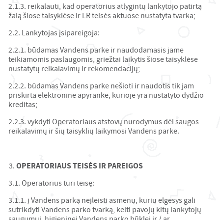
2.1.3. reikalauti, kad operatorius atlygintų lankytojo patirtą
žalą šiose taisyklėse ir LR teisės aktuose nustatyta tvarka;
2.2. Lankytojas įsipareigoja:
2.2.1. būdamas Vandens parke ir naudodamasis jame
teikiamomis paslaugomis, griežtai laikytis šiose taisyklėse
nustatytų reikalavimų ir rekomendacijų;
2.2.2. būdamas Vandens parke nešioti ir naudotis tik jam
priskirta elektronine apyranke, kurioje yra nustatyto dydžio
kreditas;
2.2.3. vykdyti Operatoriaus atstovų nurodymus dėl saugos
reikalavimų ir šių taisyklių laikymosi Vandens parke.
OPERATORIAUS TEISĖS IR PAREIGOS
3.1. Operatorius turi teisę:
3.1.1. į Vandens parką neįleisti asmenų, kurių elgesys gali
sutrikdyti Vandens parko tvarką, kelti pavojų kitų lankytojų
saugumui, higieninei Vandens parko būklei ir / ar