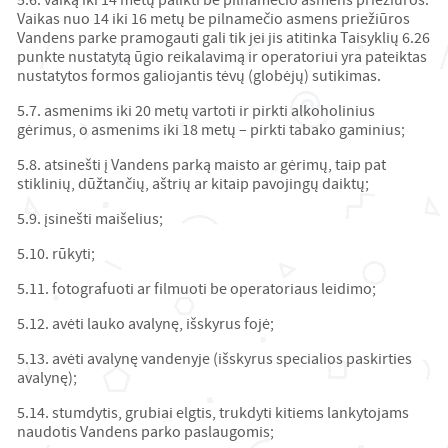
5.6. vaiką iki 14 metų palikti be pilnamečio asmens priežiūros.
Vaikas nuo 14 iki 16 metų be pilnamečio asmens priežiūros
Vandens parke pramogauti gali tik jei jis atitinka Taisyklių 6.26
punkte nustatytą ūgio reikalavimą ir operatoriui yra pateiktas
nustatytos formos galiojantis tėvų (globėjų) sutikimas.
5.7. asmenims iki 20 metų vartoti ir pirkti alkoholinius
gėrimus, o asmenims iki 18 metų – pirkti tabako gaminius;
5.8. atsinešti į Vandens parką maisto ar gėrimų, taip pat
stiklinių, dūžtančių, aštrių ar kitaip pavojingų daiktų;
5.9. įsinešti maišelius;
5.10. rūkyti;
5.11. fotografuoti ar filmuoti be operatoriaus leidimo;
5.12. avėti lauko avalynę, išskyrus fojė;
5.13. avėti avalynę vandenyje (išskyrus specialios paskirties
avalynę);
5.14. stumdytis, grubiai elgtis, trukdyti kitiems lankytojams
naudotis Vandens parko paslaugomis;