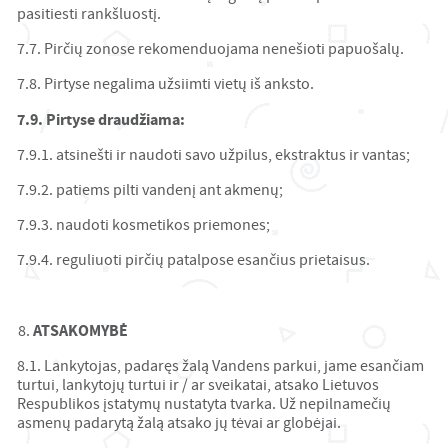
pasitiesti rankšluostį.
7.7. Pirčių zonose rekomenduojama nenešioti papuošalų.
7.8. Pirtyse negalima užsiimti vietų iš anksto.
7.9. Pirtyse draudžiama:
7.9.1. atsinešti ir naudoti savo užpilus, ekstraktus ir vantas;
7.9.2. patiems pilti vandenį ant akmenų;
7.9.3. naudoti kosmetikos priemones;
7.9.4. reguliuoti pirčių patalpose esančius prietaisus.
ATSAKOMYBĖ
8.1. Lankytojas, padaręs žalą Vandens parkui, jame esančiam
turtui, lankytojų turtui ir / ar sveikatai, atsako Lietuvos
Respublikos įstatymų nustatyta tvarka. Už nepilnamečių
asmenų padarytą žalą atsako jų tėvai ar globėjai.