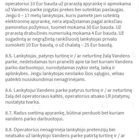
operatoriui 10 Eur bauda už prarastą apyrankę ir apmokama
už Vandens parke įsigytas prekes bei suteiktas paslaugas.
Jeigu 0 – 17 metų lankytojas, kuris pametė jam suteiktą
elektroninę apyrankę, nėra atpažįstamas pagal anksčiau
paminėtus požymius, tuomet mokama 30 Eur bauda. Už
prarastą drabužinės numeriuką mokama 4 Eur bauda. Už
sugadintą ar negrąžintą rankšluostį lankytojas privalo
sumokėti 10 Eur baudą, o už chalatą – 25 Eur baudą.
8.5. Lankytojas, patyręs turtinę ir / ar neturtinę žalą Vandens
parke, nedelsdamas turi pranešti apie tai bet kuriam Vandens
parko darbuotojui, nurodydamas įvykio vietą, laiką ir
aplinkybes. Jeigu lankytojas nesilaiko šios sąlygos, vėliau
pateikti nusiskundimai nenagrinėjami.
8.6. Lankytojui Vandens parke patyrus turtinę ir / ar neturtinę
žalą dėl operatoriaus kaltės, operatorius atsako LR įstatymų
nustatyta tvarka.
8.7. Radus svetimą apyrankę, būtinai perduoti bet kuriam
vandens parko darbuotojui.
8.8. Operatorius nenagrinėja lankytojo pretenzijų bei
neatsako už lankytojo Vandens parke patirtą turtinę ir / ar