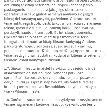
parku be operatoriaus sutikimo arba nežiūrint operatoriaus
draudimą ar kitaip neteisėtai naudojosi Vandens parko
paslaugomis, o taip pat atvejais, jeigu šiam asmeniui
operatorius arba jo įgalioti asmenys anuliavo šio įsigytą
bilietą dėl nustatytų taisyklių pažeidimo. Operatorius turi
teisę rinkti, registruoti, įvesti, laikyti informaciją apie asmenį
teksto, garso ir vizualinių duomenų laikikliuose, tvarkyti,
perdaryti, naudoti, transliuoti, ištrinti šiuos duomenis.
Operatorius ar jo pasitelkti tretieji asmenys turi teise
fotografuoti, filmuoti ar kitaip fiksuoti lankytoją Vandens
parko teritorijoje. Visos teisės, susijusios su fiksavimu,
priklauso operatoriui. Užfiksuotą medžiagą operatorius turi
teisę neatlygintinai naudoti rinkodarai ar kitiems teisėtiems
tikslams, esant lankytojo sutikimui.
1.7. Ginčai ir nesutarimai dėl Taisyklių, jų pažeidimo ir dėl
atsakomybės dėl naudojimosi Vandens parku yra
sprendžiami tarpusavio derybų būdu. Jeigu tarpusavio
derybų būdu jų išspręsti nepavyksta, abi Šalys turi teisę
kreiptis į teismą Lietuvos Respublikos įstatymų numatyta
tvarka Vilniaus mieste.
1.8. Ginčai dėl sutarties netinkamo vykdymo ar nevykdymo ne
teisme nagrinėjami Lietuvos Respublikos vartotojų teisių