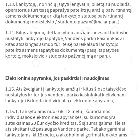
1.13. Lankytojų, norinčių įsigyti lengvatinį bilietą su nuolaida,
operatorius turi teisę paprašyti pateikti jų amžių patvirtinantį
asmens dokumentą ar kitą lankytojo statusą patvirtinantį
dokumentą (moksleivio / studento pažymėjimą ar pan.).
1.14. Kilus abejonių dėl lankytojo amžiaus ar esant būtinybei
nustatyti lankytojo tapatybę, Vandens parko kasininkas ar
kitas atsakingas asmuo turi teisę pareikalauti lankytojo
pateikti asmens tapatybės dokumentą (pasą, tapatybės
kortelę, moksleivio / studento pažymėjimą ar pan.).
Elektroninė apyrankė, jos paskirtis ir naudojimas
1.15. Atsižvelgiant į lankytojo amžių ir kitus šiose taisyklėse
nustatytus kriterijus Vandens parko kasininkai kiekvienam
lankytojui išduoda individualią elektroninę apyrankę.
1.15.1. Lankytojams nuo 0 iki 18 metų, išduodamos
individualios elektroninės apyrankės, su kuriomis yra
suteikiamas 20 Eur dydžio kreditas. Šią sumą galima išleisti
atsiskaitant už paslaugas Vandens parke. Tabako gaminiai
lankytojams iki 18 metų, o alkoholiniai gėrimai lankytojams