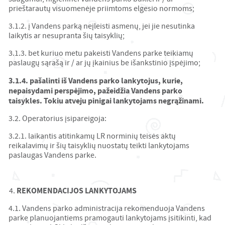
prieštarautų visuomenėje priimtoms elgesio normoms;
3.1.2. į Vandens parką neįleisti asmenų, jei jie nesutinka
laikytis ar nesupranta šių taisyklių;
3.1.3. bet kuriuo metu pakeisti Vandens parke teikiamų
paslaugų sąrašą ir / ar jų įkainius be išankstinio įspėjimo;
3.1.4. pašalinti iš Vandens parko lankytojus, kurie,
nepaisydami perspėjimo, pažeidžia Vandens parko
taisykles. Tokiu atveju pinigai lankytojams negrąžinami.
3.2. Operatorius įsipareigoja:
3.2.1. laikantis atitinkamų LR norminių teisės aktų
reikalavimų ir šių taisyklių nuostatų teikti lankytojams
paslaugas Vandens parke.
REKOMENDACIJOS LANKYTOJAMS
4.1. Vandens parko administracija rekomenduoja Vandens
parke planuojantiems pramogauti lankytojams įsitikinti, kad