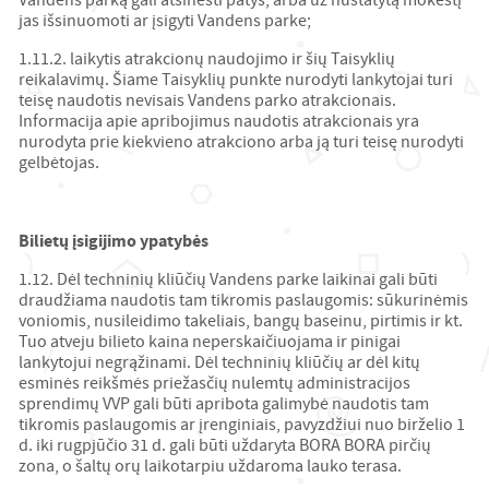
Vandens parką gali atsinešti patys, arba už nustatytą mokestį
jas išsinuomoti ar įsigyti Vandens parke;
1.11.2. laikytis atrakcionų naudojimo ir šių Taisyklių
reikalavimų. Šiame Taisyklių punkte nurodyti lankytojai turi
teisę naudotis nevisais Vandens parko atrakcionais.
Informacija apie apribojimus naudotis atrakcionais yra
nurodyta prie kiekvieno atrakciono arba ją turi teisę nurodyti
gelbėtojas.
Bilietų įsigijimo ypatybės
1.12. Dėl techninių kliūčių Vandens parke laikinai gali būti
draudžiama naudotis tam tikromis paslaugomis: sūkurinėmis
voniomis, nusileidimo takeliais, bangų baseinu, pirtimis ir kt.
Tuo atveju bilieto kaina neperskaičiuojama ir pinigai
lankytojui negrąžinami. Dėl techninių kliūčių ar dėl kitų
esminės reikšmės priežasčių nulemtų administracijos
sprendimų VVP gali būti apribota galimybė naudotis tam
tikromis paslaugomis ar įrenginiais, pavyzdžiui nuo birželio 1
d. iki rugpjūčio 31 d. gali būti uždaryta BORA BORA pirčių
zona, o šaltų orų laikotarpiu uždaroma lauko terasa.