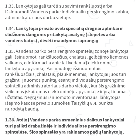
1.33. Lankytojas gali turėti su savimi rankšluostį arba
išsinuomoti Vandens parke individualių persirengimo kabinų
administratoriaus darbo vietoje.
Lankytojai privalo avėti specialią drėgnai aplinkai ir
1.34.
slidžioms dangoms pritaikytą avalynę (šlepetes arba
vandens batus), dėvėti maudymosi aprangą;
1.35. Vandens parko persirengimo spintelių zonoje lankytojai
gali išsinuomoti rankšluosčius, chalatus, gelbėjimo liemenes
vaikams, o informacija apie tai įvedama į elektroninę
lankytojo apyrankę. Pasinaudoję išsinuomotais
rankšluosčiais, chalatais, plaukmenimis, lankytojai juos turi
grąžinti į nuomos punktą, esantį individualių persirengimo
spintelių administratoriaus darbo vietoje, kur šis grąžinimo
veiksmas įskaitomas elektroninėje apyrankėje ir grąžinamas
užstatas. Negrąžinus išnuomoto inventoriaus, lankytojas
išėjimo kasose privalo sumokėti Taisyklių 8.4. punkte
nurodytą baudą.
1.36. Atėję į Vandens parką asmeninius daiktus lankytojai
turi palikti drabužinėje ir individualiose persirengimo
spintelėse. Šios spintelės yra rakinamos pačių lankytojų,