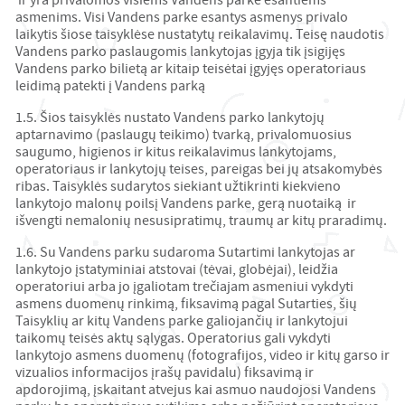
ir yra privalomos visiems Vandens parke esantiems
asmenims. Visi Vandens parke esantys asmenys privalo
laikytis šiose taisyklėse nustatytų reikalavimų. Teisę naudotis
Vandens parko paslaugomis lankytojas įgyja tik įsigijęs
Vandens parko bilietą ar kitaip teisėtai įgyjęs operatoriaus
leidimą patekti į Vandens parką
1.5. Šios taisyklės nustato Vandens parko lankytojų
aptarnavimo (paslaugų teikimo) tvarką, privalomuosius
saugumo, higienos ir kitus reikalavimus lankytojams,
operatoriaus ir lankytojų teises, pareigas bei jų atsakomybės
ribas. Taisyklės sudarytos siekiant užtikrinti kiekvieno
lankytojo malonų poilsį Vandens parke, gerą nuotaiką ir
išvengti nemalonių nesusipratimų, traumų ar kitų praradimų.
1.6. Su Vandens parku sudaroma Sutartimi lankytojas ar
lankytojo įstatyminiai atstovai (tėvai, globėjai), leidžia
operatoriui arba jo įgaliotam trečiajam asmeniui vykdyti
asmens duomenų rinkimą, fiksavimą pagal Sutarties, šių
Taisyklių ar kitų Vandens parke galiojančių ir lankytojui
taikomų teisės aktų sąlygas. Operatorius gali vykdyti
lankytojo asmens duomenų (fotografijos, video ir kitų garso ir
vizualios informacijos įrašų pavidalu) fiksavimą ir
apdorojimą, įskaitant atvejus kai asmuo naudojosi Vandens