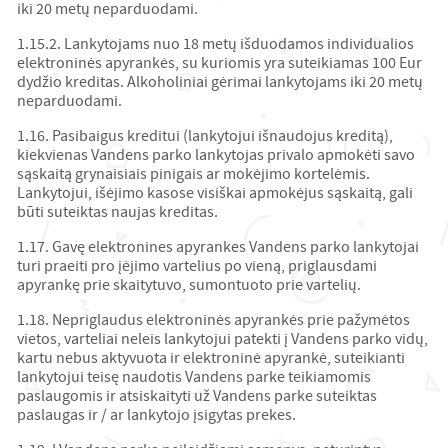
iki 20 metų neparduodami.
1.15.2. Lankytojams nuo 18 metų išduodamos individualios
elektroninės apyrankės, su kuriomis yra suteikiamas 100 Eur
dydžio kreditas. Alkoholiniai gėrimai lankytojams iki 20 metų
neparduodami.
1.16. Pasibaigus kreditui (lankytojui išnaudojus kreditą),
kiekvienas Vandens parko lankytojas privalo apmokėti savo
sąskaitą grynaisiais pinigais ar mokėjimo kortelėmis.
Lankytojui, išėjimo kasose visiškai apmokėjus sąskaitą, gali
būti suteiktas naujas kreditas.
1.17. Gavę elektronines apyrankes Vandens parko lankytojai
turi praeiti pro įėjimo vartelius po vieną, priglausdami
apyrankę prie skaitytuvo, sumontuoto prie vartelių.
1.18. Nepriglaudus elektroninės apyrankės prie pažymėtos
vietos, varteliai neleis lankytojui patekti į Vandens parko vidų,
kartu nebus aktyvuota ir elektroninė apyrankė, suteikianti
lankytojui teisę naudotis Vandens parke teikiamomis
paslaugomis ir atsiskaityti už Vandens parke suteiktas
paslaugas ir / ar lankytojo įsigytas prekes.