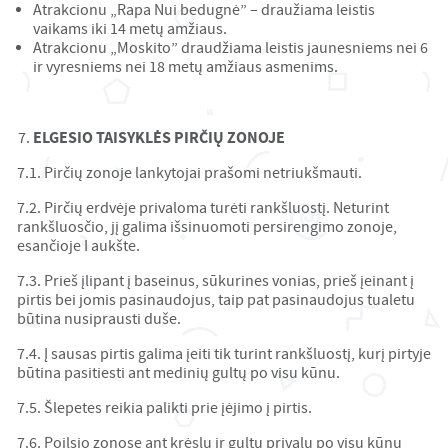
Atrakcionu „Rapa Nui bedugnė” – draužiama leistis
vaikams iki 14 metų amžiaus.
Atrakcionu „Moskito” draudžiama leistis jaunesniems nei 6
ir vyresniems nei 18 metų amžiaus asmenims.
ELGESIO TAISYKLĖS PIRČIŲ ZONOJE
7.1. Pirčių zonoje lankytojai prašomi netriukšmauti.
7.2. Pirčių erdvėje privaloma turėti rankšluostį. Neturint
rankšluosčio, jį galima išsinuomoti persirengimo zonoje,
esančioje I aukšte.
7.3. Prieš įlipant į baseinus, sūkurines vonias, prieš įeinant į
pirtis bei jomis pasinaudojus, taip pat pasinaudojus tualetu
būtina nusiprausti duše.
7.4. Į sausas pirtis galima įeiti tik turint rankšluostį, kurį pirtyje
būtina pasitiesti ant medinių gultų po visu kūnu.
7.5. Šlepetes reikia palikti prie įėjimo į pirtis.
7.6. Poilsio zonose ant krėslų ir gultų privalu po visu kūnu