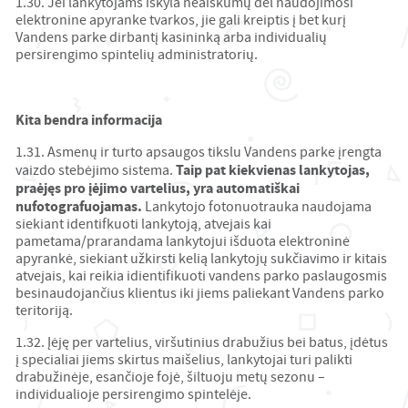
1.30. Jei lankytojams iškyla neaiškumų dėl naudojimosi
elektronine apyranke tvarkos, jie gali kreiptis į bet kurį
Vandens parke dirbantį kasininką arba individualių
persirengimo spintelių administratorių.
Kita bendra informacija
1.31. Asmenų ir turto apsaugos tikslu Vandens parke įrengta
Taip pat kiekvienas lankytojas,
vaizdo stebėjimo sistema.
praėjęs pro įėjimo vartelius, yra automatiškai
nufotografuojamas.
Lankytojo fotonuotrauka naudojama
siekiant identifkuoti lankytoją, atvejais kai
pametama/prarandama lankytojui išduota elektroninė
apyrankė, siekiant užkirsti kelią lankytojų sukčiavimo ir kitais
atvejais, kai reikia idientifikuoti vandens parko paslaugosmis
besinaudojančius klientus iki jiems paliekant Vandens parko
teritoriją.
1.32. Įėję per vartelius, viršutinius drabužius bei batus, įdėtus
į specialiai jiems skirtus maišelius, lankytojai turi palikti
drabužinėje, esančioje fojė, šiltuoju metų sezonu –
individualioje persirengimo spintelėje.