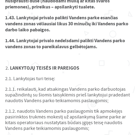
nusiprausti duše (naudodami muilą ar kitas švaros
priemones), prireikus – apsilankyti tualete.
1.43. Lankytojai privalo palikti Vandens parke esančias
vandens zonas vėliausiai likus 30 minučių iki Vandens parko
darbo laiko pabaigos.
1.44. Lankytojai privalo nedelsdami palikti Vandens parko
vandens zonas to pareikalavus gelbėtojams.
LANKYTOJŲ TEISĖS IR PAREIGOS
2.1. Lankytojas turi teisę:
2.1.1. reikalauti, kad atsakingas Vandens parko darbuotojas
supažindintų su šiomis taisyklėmis prieš lankytojui pradedant
naudotis Vandens parko teikiamomis paslaugomis;
2.1.2. naudotis Vandens parko paslaugomis tik apmokėjęs
pasirinktos trukmės mokestį už apsilankymą šiame parke ar
kitais operatoriaus nustatytais būdais įgijęs teisę naudotis
Vandens parke teikiamomis paslaugomis;