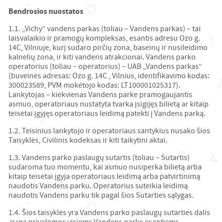
Bendrosios nuostatos
1.1. „Vichy“ vandens parkas (toliau – Vandens parkas) – tai
laisvalaikio ir pramogų kompleksas, esantis adresu Ozo g.
14C, Vilniuje, kurį sudaro pirčių zona, baseinų ir nusileidimo
kalnelių zona, ir kiti vandens atrakcionai. Vandens parko
operatorius (toliau – operatorius) – UAB „Vandens parkas“
(buveinės adresas: Ozo g. 14C , Vilnius, identifikavimo kodas:
300023589, PVM mokėtojo kodas: LT100001025317).
Lankytojas – kiekvienas Vandens parke pramogaujantis
asmuo, operatoriaus nustatyta tvarka įsigijęs bilietą ar kitaip
teisėtai įgyjęs operatoriaus leidimą patekti į Vandens parką.
1.2. Teisinius lankytojo ir operatoriaus santykius nusako šios
Taisyklės, Civilinis kodeksas ir kiti taikytini aktai.
1.3. Vandens parko paslaugų sutartis (toliau – Sutartis)
sudaroma tuo momentu, kai asmuo nusiperka bilietą arba
kitaip teisėtai įgyja operatoriaus leidimą arba patvirtinimą
naudotis Vandens parku. Operatorius suteikia leidimą
naudotis Vandens parku tik pagal šios Sutarties sąlygas.
1.4. Šios taisyklės yra Vandens parko paslaugų sutarties dalis