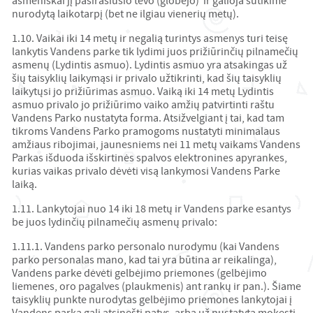
asmeniškai jį pasirašiusio tėvo (globėjo) ir galioja sutikime
nurodytą laikotarpį (bet ne ilgiau vienerių metų).
1.10. Vaikai iki 14 metų ir negalią turintys asmenys turi teisę
lankytis Vandens parke tik lydimi juos prižiūrinčių pilnamečių
asmenų (Lydintis asmuo). Lydintis asmuo yra atsakingas už
šių taisyklių laikymąsi ir privalo užtikrinti, kad šių taisyklių
laikytųsi jo prižiūrimas asmuo. Vaiką iki 14 metų Lydintis
asmuo privalo jo prižiūrimo vaiko amžių patvirtinti raštu
Vandens Parko nustatyta forma. Atsižvelgiant į tai, kad tam
tikroms Vandens Parko pramogoms nustatyti minimalaus
amžiaus ribojimai, jaunesniems nei 11 metų vaikams Vandens
Parkas išduoda išskirtinės spalvos elektronines apyrankes,
kurias vaikas privalo dėvėti visą lankymosi Vandens Parke
laiką.
1.11. Lankytojai nuo 14 iki 18 metų ir Vandens parke esantys
be juos lydinčių pilnamečių asmenų privalo:
1.11.1. Vandens parko personalo nurodymu (kai Vandens
parko personalas mano, kad tai yra būtina ar reikalinga),
Vandens parke dėvėti gelbėjimo priemones (gelbėjimo
liemenes, oro pagalves (plaukmenis) ant rankų ir pan.). Šiame
taisyklių punkte nurodytas gelbėjimo priemones lankytojai į