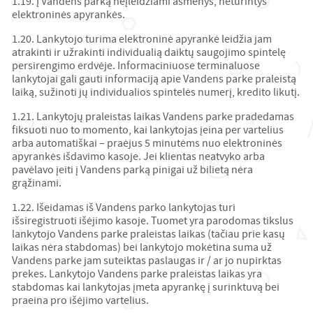
1.19. Į Vandens parką neįleidžiami asmenys, neturintys
elektroninės apyrankės.
1.20. Lankytojo turima elektroninė apyrankė leidžia jam
atrakinti ir užrakinti individualią daiktų saugojimo spintelę
persirengimo erdvėje. Informaciniuose terminaluose
lankytojai gali gauti informaciją apie Vandens parke praleistą
laiką, sužinoti jų individualios spintelės numerį, kredito likutį.
1.21. Lankytojų praleistas laikas Vandens parke pradedamas
fiksuoti nuo to momento, kai lankytojas įeina per vartelius
arba automatiškai – praėjus 5 minutėms nuo elektroninės
apyrankės išdavimo kasoje. Jei klientas neatvyko arba
pavėlavo įeiti į Vandens parką pinigai už bilietą nėra
grąžinami.
1.22. Išeidamas iš Vandens parko lankytojas turi
išsiregistruoti išėjimo kasoje. Tuomet yra parodomas tikslus
lankytojo Vandens parke praleistas laikas (tačiau prie kasų
laikas nėra stabdomas) bei lankytojo mokėtina suma už
Vandens parke jam suteiktas paslaugas ir / ar jo nupirktas
prekes. Lankytojo Vandens parke praleistas laikas yra
stabdomas kai lankytojas įmeta apyrankę į surinktuvą bei
praeina pro išėjimo vartelius.