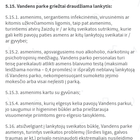
5.15. Vandens parke griežtai draudžiama lankytis:
5.15.1. asmenims, sergantiems infekcinėmis, virusinėmis ar
kitomis užkrečiamomis ligomis, taip pat asmenims,
turintiems atvirų žaizdų ir / ar kitų sveikatos sutrikimų, kurie
gali kelti pavojų paties asmens ar kitų lankytojų sveikatai ir /
ar gyvybei;
5.15.2. asmenims, apsvaigusiems nuo alkoholio, narkotinių ar
psichotropinių medžiagų. Vandens parko personalas turi
teisę pareikalauti atlikti asmens blaivumo testą (maksimali
leidžiama norma – 0,4 promilės) ir išprašyti neblaivų lankytoją
iš Vandens parko, nekompensuojant sumokėto įėjimo
mokesčio arba visai neįleisti į parką.
5.15.3. asmenims kartu su gyvūnais;
5.15.4. asmenims, kurių elgesys kelia pavojų Vandens parkui,
jo saugumui ir higieninei būklei arba prieštarauja
visuomenėje priimtoms gero elgesio taisyklėms.
5.16. atsižvelgiant į lankytojų sveikatos būklę, Vandens parke
asmenys, turintys sveikatos problemų (širdies ligas, galvos
traumas ar kt.) privalo nesinaudoti ekstremaliais nusileidimo