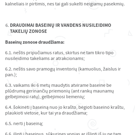
kalneliais ir pirtimis, nes tai gali sukelti neigiamų pasekmių.
DRAUDIMAI BASEINŲ IR VANDENS NUSILEIDIMO
TAKELIŲ ZONOSE
Baseinų zonose draudžiama:
6.1. neštis pripučiamus ratus, skirtus ne tam tikro tipo
nusileidimo takeliams ar atrakcionams;
6.2. neštis savo pramogų inventorių (kamuolius, žaislus ir
pan.);
6.3. vaikams iki 6 metų maudytis atvirame baseine be
plūdrumą gerinančių priemonių (ant rankų maunamų
gelbėjimosi ratų), gelbėjimosi liemenių;
6.4. šokinėti į baseiną nuo jo krašto, bėgioti baseino kraštu,
plaukioti vietose, kur tai yra draudžiama;
6.5. nerti į baseiną;
6.6. įlipti į baseinus, sūkurines vonias ar išlipti iš jų ne tam