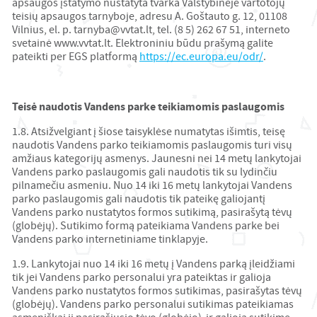
apsaugos įstatymo nustatyta tvarka Valstybinėje vartotojų
teisių apsaugos tarnyboje, adresu A. Goštauto g. 12, 01108
Vilnius, el. p. tarnyba@vvtat.lt, tel. (8 5) 262 67 51, interneto
svetainė www.vvtat.lt. Elektroniniu būdu prašymą galite
pateikti per EGS platformą
https://ec.europa.eu/odr/
.
Teisė naudotis Vandens parke teikiamomis paslaugomis
1.8. Atsižvelgiant į šiose taisyklėse numatytas išimtis, teisę
naudotis Vandens parko teikiamomis paslaugomis turi visų
amžiaus kategorijų asmenys. Jaunesni nei 14 metų lankytojai
Vandens parko paslaugomis gali naudotis tik su lydinčiu
pilnamečiu asmeniu. Nuo 14 iki 16 metų lankytojai Vandens
parko paslaugomis gali naudotis tik pateikę galiojantį
Vandens parko nustatytos formos sutikimą, pasirašytą tėvų
(globėjų). Sutikimo formą pateikiama Vandens parke bei
Vandens parko internetiniame tinklapyje.
1.9. Lankytojai nuo 14 iki 16 metų į Vandens parką įleidžiami
tik jei Vandens parko personalui yra pateiktas ir galioja
Vandens parko nustatytos formos sutikimas, pasirašytas tėvų
(globėjų). Vandens parko personalui sutikimas pateikiamas