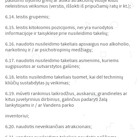
padidinti slydimo greitį ar atlikti atrakcionų viduje kitus
neleistinus veiksmus (verstis, iššokti iš pripučiamų ratų ir kt.);
6.14. leistis grupėmis;
6.15. leistis kitokiomis pozicijomis, nei yra nurodytos
informacijoje ir taisyklėse prie nusileidimo takelių;
6.16. naudotis nusileidimo takeliais apsvaigus nuo alkoholio,
narkotinių ir / ar psichotropinių medžiagų;
6.17. naudotis nusileidimo takeliais asmenims, kuriems
sugipsuotos ar sutvarstytos galūnės;
6.18. leistis nusileidimo takeliais tuomet, kai dėl techninių
kliūčių sustabdytas jų veikimas;
6.19. mūvėti rankinius laikrodžius, auskarus, grandinėles ar
kitus juvelyrinius dirbinius, galinčius padaryti žalą
lankytojams ir / ar Vandens parko
inventoriui;
6.20. naudotis neveikiančiais atrakcionais;