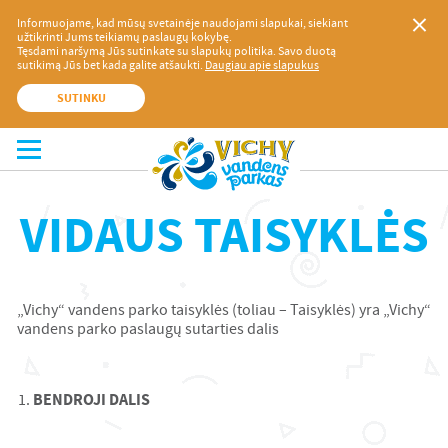
Informuojame, kad mūsų svetainėje naudojami slapukai, siekiant
užtikrinti Jums teikiamų paslaugų kokybę.
Tęsdami naršymą Jūs sutinkate su slapukų politika. Savo duotą
sutikimą Jūs bet kada galite atšaukti.
Daugiau apie slapukus
SUTINKU
VIDAUS TAISYKLĖS
„Vichy“ vandens parko taisyklės (toliau – Taisyklės) yra „Vichy“
vandens parko paslaugų sutarties dalis
BENDROJI DALIS