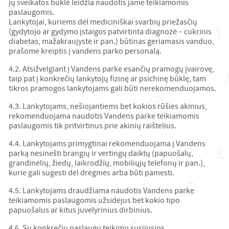
jų sveikatos būklė leidžia naudotis jame teikiamomis
paslaugomis.
Lankytojai, kuriems dėl mediciniškai svarbių priežasčių
(gydytojo ar gydymo įstaigos patvirtinta diagnozė – cukrinis
diabetas, mažakraujystė ir pan.) būtinas geriamasis vanduo,
prašome kreiptis į vandens parko personalą.
4.2. Atsižvelgiant į Vandens parke esančių pramogų įvairovę,
taip pat į konkrečių lankytojų fizinę ar psichinę būklę, tam
tikros pramogos lankytojams gali būti nerekomenduojamos.
4.3. Lankytojams, nešiojantiems bet kokios rūšies akinius,
rekomenduojama naudotis Vandens parke teikiamomis
paslaugomis tik pritvirtinus prie akinių raištelius.
4.4. Lankytojams primygtinai rekomenduojama į Vandens
parką nesinešti brangių ir vertingų daiktų (papuošalų,
grandinėlių, žiedų, laikrodžių, mobiliųjų telefonų ir pan.),
kurie gali sugesti dėl drėgmės arba būti pamesti.
4.5. Lankytojams draudžiama naudotis Vandens parke
teikiamomis paslaugomis užsidėjus bet kokio tipo
papuošalus ar kitus juvelyrinius dirbinius.
4.6. Su konkrečių paslaugų teikimu susijusios