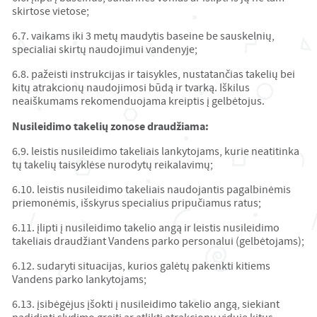
skirtose vietose;
6.7. vaikams iki 3 metų maudytis baseine be sauskelnių,
specialiai skirtų naudojimui vandenyje;
6.8. pažeisti instrukcijas ir taisykles, nustatančias takelių bei
kitų atrakcionų naudojimosi būdą ir tvarką. Iškilus
neaiškumams rekomenduojama kreiptis į gelbėtojus.
Nusileidimo takelių zonose draudžiama:
6.9. leistis nusileidimo takeliais lankytojams, kurie neatitinka
tų takelių taisyklėse nurodytų reikalavimų;
6.10. leistis nusileidimo takeliais naudojantis pagalbinėmis
priemonėmis, išskyrus specialius pripučiamus ratus;
6.11. įlipti į nusileidimo takelio angą ir leistis nusileidimo
takeliais draudžiant Vandens parko personalui (gelbėtojams);
6.12. sudaryti situacijas, kurios galėtų pakenkti kitiems
Vandens parko lankytojams;
6.13. įsibėgėjus įšokti į nusileidimo takelio angą, siekiant