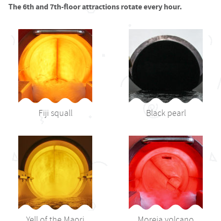
The 6th and 7th-floor attractions rotate every hour.
Fiji squall
Black pearl
Yell of the Maori
Moreja volcano