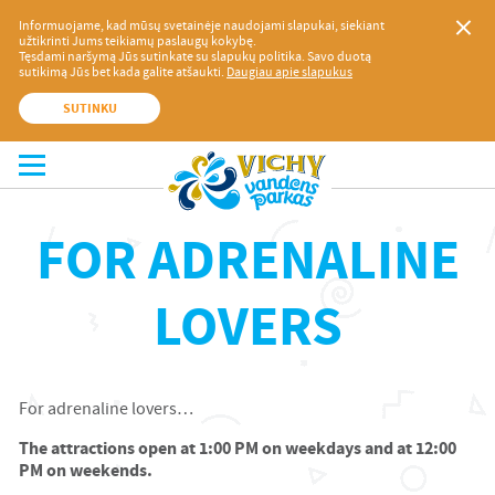
Informuojame, kad mūsų svetainėje naudojami slapukai, siekiant
užtikrinti Jums teikiamų paslaugų kokybę.
Tęsdami naršymą Jūs sutinkate su slapukų politika. Savo duotą
sutikimą Jūs bet kada galite atšaukti.
Daugiau apie slapukus
SUTINKU
FOR ADRENALINE
LOVERS
For adrenaline lovers…
The attractions open at 1:00 PM on weekdays and at 12:00
PM on weekends.