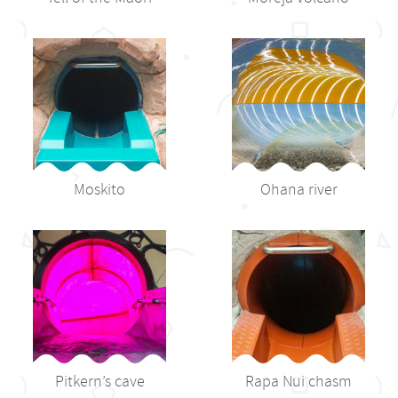
Moskito
Ohana river
Pitkern’s cave
Rapa Nui chasm