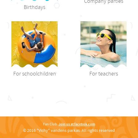
Company parties
Birthdays
For schoolchildren
For teachers
Fan Club.
Join us at facebok.com
© 2016 "Vichy" vandens parkas. All rights reserved