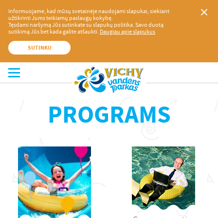
Informuojame, kad mūsų svetainėje naudojami slapukai, siekiant
užtikrinti Jums teikiamų paslaugų kokybę.
Tęsdami naršymą Jūs sutinkate su slapukų politika. Savo duotą
sutikimą Jūs bet kada galite atšaukti.
Daugiau apie slapukus
SUTINKU
PROGRAMS